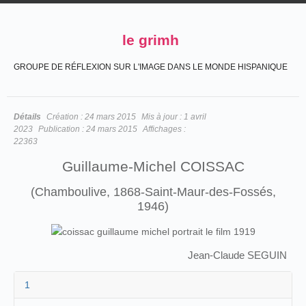
le grimh
GROUPE DE RÉFLEXION SUR L'IMAGE DANS LE MONDE HISPANIQUE
Détails
Création :
24 mars 2015
Mis à jour :
1 avril
2023
Publication :
24 mars 2015
Affichages :
22363
Guillaume-Michel COISSAC
(Chamboulive, 1868-Saint-Maur-des-Fossés,
1946)
Jean-Claude SEGUIN
1