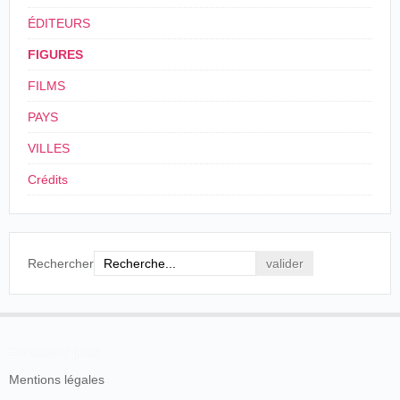
engagé volontaire pour cinq ans (29 mai 1886). Il quitte
ÉDITEURS
l'armée (17 septembre 1890) avec le grade de sergent-
major. Il s'installe (29 octobre 1891) à
Paris
(13 rue
FIGURES
Réaumur), puis 73, boulevard de Grenelle (19 février
FILMS
1904). Il rentre à la
Bonne Presse
, dès son arrivée dans la
capitale, au service de la correspondance France-Etranger.
PAYS
En 1895, M. Feron-Vrau lui confie la responsabilité de
VILLES
créer le service de projections lumineuses.
Crédits
Guillaume-Michel Coissac est présent lors de la première
du cinématographe Lumière au Grand Café :
N'étais-je pas là quand le "père Lumière"
débarquant modestement à Paris, confia le nouveau-
Rechercher
né à son ancien collaborateur Clément Maurice ?
Dans la cave malodorante du Grand-Café, qui
rappelait quelque peu l'étable de Bethléem, j'ai
surpris les premiers balbutiements de cet enfant
dont l'action tenait du miracle et qui bientôt ferait
En savoir plus
courir les foules ; j'ai suivi avec affection ses pas
Mentions légales
chancelants.