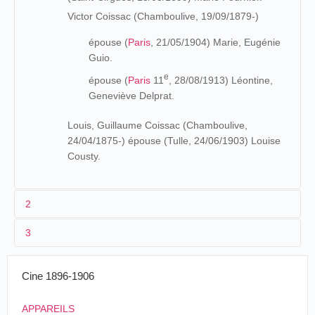
Victor Coissac (Chamboulive, 19/09/1879-)
épouse (
Paris
, 21/05/1904) Marie, Eugénie
Guio.
e
épouse (
Paris
11
, 28/08/1913) Léontine,
Geneviève Delprat.
Louis, Guillaume Coissac (Chamboulive,
24/04/1875-) épouse (Tulle, 24/06/1903) Louise
Cousty.
2
3
Fils d'un forgeron corrézien, Guilaume-Michel Coissac
passe sa jeunesse à Chamboulive où il obtient son
1898
Cine 1896-1906
certificat d'études, diplôme qui lui permet de rentrer
comme petit clerc à l'étude de Maître Pierre, Marie, Louis
Passion du Christ
APPAREILS
Lherm. Il effectue son
service militaire
à
Brive
comme