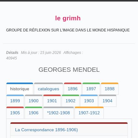
le grimh
GROUPE DE RÉFLEXION SUR L'IMAGE DANS LE MONDE HISPANIQUE
Détails
Mis à jour :
15 juin 2026
Affichages :
40945
GEORGES MENDEL
historique
catalogues
1896
1897
1898
1899
1900
1901
1902
1903
1904
1905
1906
*1902-1908
1907-1912
La Correspondance 1896-1906)