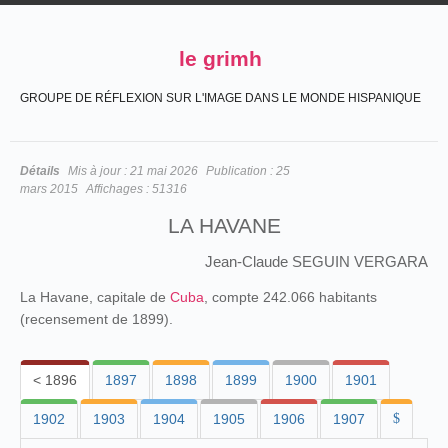
le grimh
GROUPE DE RÉFLEXION SUR L'IMAGE DANS LE MONDE HISPANIQUE
Détails
Mis à jour :
21 mai 2026
Publication :
25
mars 2015
Affichages :
51316
LA HAVANE
Jean-Claude SEGUIN VERGARA
La Havane, capitale de
Cuba
, compte 242.066 habitants
(recensement de 1899).
< 1896
1897
1898
1899
1900
1901
1902
1903
1904
1905
1906
1907
$