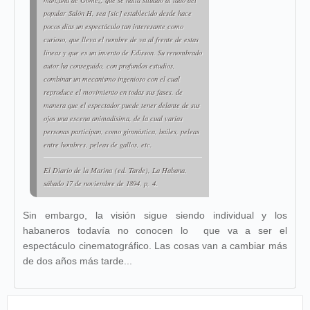
manzana de Gómez, que se halla situado al lado del
popular
Salón H
, sea [
sic
] establecido desde hace
pocos días un espectáculo tan interesante como
curioso, que lleva el nombre de va al frente de estas
líneas y que es un invento de Edisson. Su renombrado
autor ha conseguido, con profundos estudios,
combinar un mecanismo ingenioso con el cual
reproduce el movimiento en todas sus fases, de
manera que el espectador puede tener delante de sus
ojos una escena animadísima, de la cual varias
personas participan, como gimnástica, bailes, peleas
entre hombres, peleas de gallos, etc.
El Diario de la Marina
(ed. Tarde), La Habana,
sábado 17 de noviembre de 1894, p, 4.
Sin embargo, la visión sigue siendo individual y los
habaneros todavía no conocen lo que va a ser el
espectáculo cinematográfico. Las cosas van a cambiar más
de dos años más tarde...