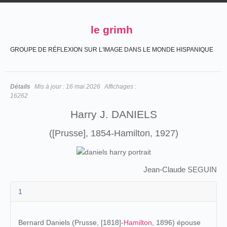
le grimh
GROUPE DE RÉFLEXION SUR L'IMAGE DANS LE MONDE HISPANIQUE
Détails
Mis à jour :
16 mai 2026
Affichages :
16262
Harry J. DANIELS
([Prusse], 1854-Hamilton, 1927)
Jean-Claude SEGUIN
1
Bernard Daniels (Prusse, [1818]-
Hamilton
,
1896
) épouse