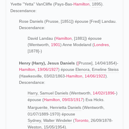
Yvette "Yetta" VanCliffe (Pays-Bas-
Hamilton
,
1895
).
Descendance:
Rose Daniels (Prusse, [1851]) épouse [Fred] Landau.
Descendance:
David Landau (
Hamilton
, [1881]) épouse
(Wentworth,
1901
) Anne Modeland (
Londres
,
[1878]-)
Henry (Harry), Jesus Daniels
(
[
Prusse], 14/04/1854)-
Hamilton
,
19/06/1927
) épouse
Elenora, Emeline Steiss
(Hawkesville, 03/02/1863-
Hamilton
,
14/06/1922
).
Descendance:
Harry, Samuel Daniels
(Wentworth,
14/02//1896
-)
épouse (
Hamilton
,
09/03/1917
) Eva Hicks.
Marguerite, Henrietta Daniels
(Wentworth,
01/07/1889-1970) épouse
Sydney, Walter Windeler
(
Toronto
, 26/09/1878-
Weston, 15/05/1954).