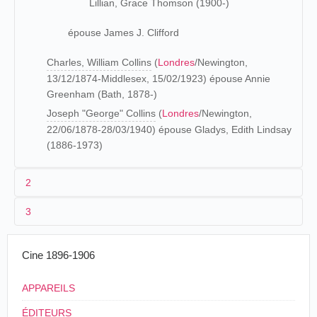
Lillian, Grace Thomson (1900-)
épouse James J. Clifford
Charles, William Collins
(
Londres
/Newington,
13/12/1874-Middlesex, 15/02/1923) épouse Annie
Greenham (Bath, 1878-)
Joseph "George" Collins
(
Londres
/Newington,
22/06/1878-28/03/1940) épouse Gladys, Edith Lindsay
(1886-1973)
2
3
Les origines (1866-1900)
Alfred Collins est
recensé
à
Londres
, en 1871, avec sa
1903
Cine 1896-1906
famille, ainsi qu'en 1881 (
recensement
) où son père figure
Rip Van Winkle
comme colpoteur (Howker) et sa mère comme femme de
APPAREILS
ménage (Charwoman). Quant à Alfred, il a alors 14 ans et
190
4
poursuit ses études (scholar). Un an après, son père
ÉDITEURS