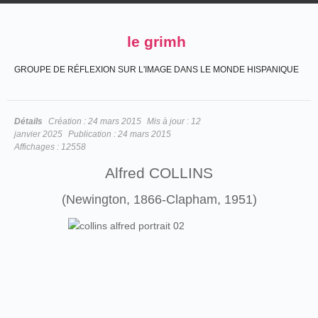
le grimh
GROUPE DE RÉFLEXION SUR L'IMAGE DANS LE MONDE HISPANIQUE
Détails
Création :
24 mars 2015
Mis à jour :
12
janvier 2025
Publication :
24 mars 2015
Affichages :
12558
Alfred COLLINS
(Newington, 1866-Clapham, 1951)