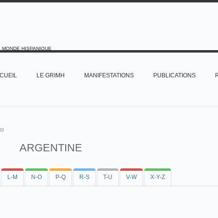
E MONDE HISPANIQUE
CUEIL
LE GRIMH
MANIFESTATIONS
PUBLICATIONS
89
ARGENTINE
L-M
N-O
P-Q
R-S
T-U
V-W
X-Y-Z