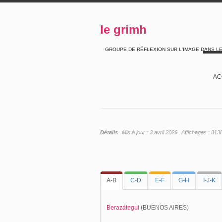
le grimh
GROUPE DE RÉFLEXION SUR L'IMAGE DANS L
AC
Détails
Mis à jour :
3 avril 2026
Affichages :
313
A-B
C-D
E-F
G-H
I-J-K
Berazátegui
(BUENOS AIRES)