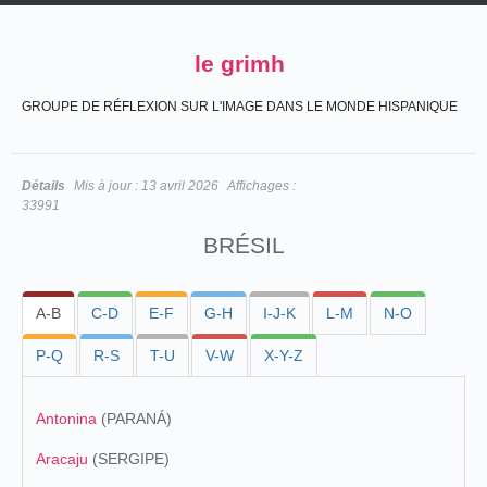
le grimh
GROUPE DE RÉFLEXION SUR L'IMAGE DANS LE MONDE HISPANIQUE
Détails
Mis à jour :
13 avril 2026
Affichages :
33991
BRÉSIL
A-B
C-D
E-F
G-H
I-J-K
L-M
N-O
P-Q
R-S
T-U
V-W
X-Y-Z
Antonina
(PARANÁ)
Aracaju
(SERGIPE)