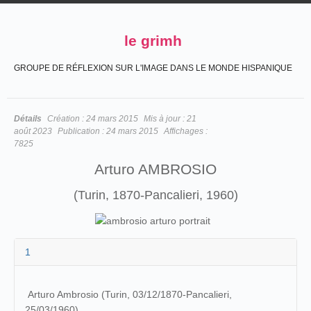
le grimh
GROUPE DE RÉFLEXION SUR L'IMAGE DANS LE MONDE HISPANIQUE
Détails
Création :
24 mars 2015
Mis à jour :
21
août 2023
Publication :
24 mars 2015
Affichages :
7825
Arturo AMBROSIO
(Turin, 1870-Pancalieri, 1960)
1
Arturo Ambrosio (Turin, 03/12/1870-Pancalieri,
25/03/1960)