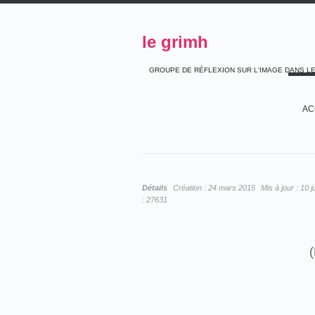
le grimh
GROUPE DE RÉFLEXION SUR L'IMAGE DANS L
AC
Détails
Création :
24 mars 2015
Mis à jour :
10 j
:
27631
(