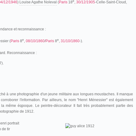
e
04/12/1946
)
Louise Agathe Noleval
(
Paris
18
,
30/12/1905
-Celle-Saint-Cloud,
endance et reconnaissance :
e
e
ssier (
Paris
8
,
08/10/1860
/
Paris
8
,
31/10/1860
-).
ard. Reconnaissance :
).
aché à une photographie d'un jeune militaire aux longues moustaches. Il manque
corroborer l'information. Par ailleurs, le nom "Henri Ménessier" est également
 la même éqpoque. Le peintre-décorateur Il fait très probablement partie des
photographie de 1912.