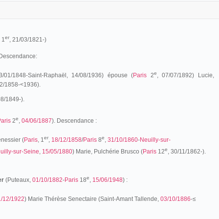
er
, 1
, 21/03/1821-)
 Descendance:
e
3/01/1848-Saint-Raphaël, 14/08/1936) épouse (
Paris
2
, 07/07/1892) Lucie,
2/1858-<1936).
08/1849-).
e
aris
2
,
04/06/1887
). Descendance :
er
e
nessier (
Paris
, 1
,
18/12/1858
/
Paris
8
,
31/10/1860
-
Neuilly-sur-
e
uilly-sur-Seine
,
15/05/1880
) Marie, Pulchérie Brusco (
Paris
12
, 30/11/1862-).
e
er
(Puteaux,
01/10/1882
-
Paris
18
,
15/06/1948
) :
1/12/1922
) Marie Thérèse Senectaire (Saint-Amant Tallende,
03/10/1886
-≤