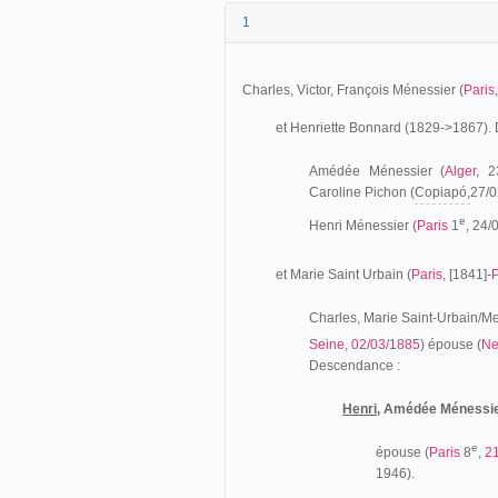
1
Charles, Victor, François Ménessier (
Paris
et Henriette Bonnard (1829->1867).
Amédée Ménessier (
Alger
, 2
Caroline Pichon (
Copiapó,
27/0
e
Henri Ménessier (
Paris
1
, 24/
et Marie Saint Urbain (
Paris
, [1841]-
P
Charles, Marie Saint-Urbain/Me
Seine
,
02/03/1885
) épouse (
Ne
Descendance :
Henri,
Amédée Ménessi
e
épouse (
Paris
8
,
2
1946).