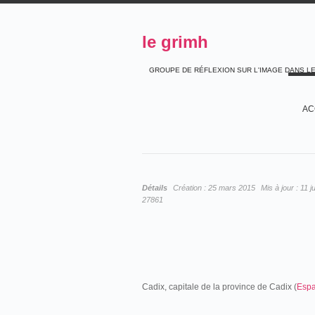
le grimh
GROUPE DE RÉFLEXION SUR L'IMAGE DANS L
AC
Détails
Création :
25 mars 2015
Mis à jour :
11 j
27861
Cadix, capitale de la province de Cadix (
Esp