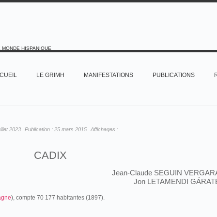
E MONDE HISPANIQUE
CUEIL
LE GRIMH
MANIFESTATIONS
PUBLICATIONS
uillet 2023
Publication :
25 mars 2015
Affichages :
CADIX
Jean-Claude SEGUIN VERGAR
Jon LETAMENDI GÁRAT
agne
), compte 70 177 habitantes (1897).