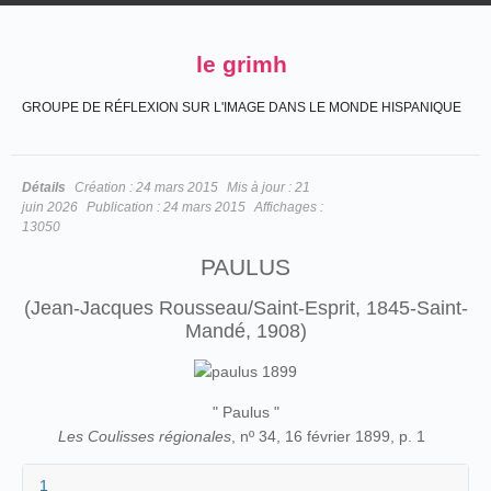
le grimh
GROUPE DE RÉFLEXION SUR L'IMAGE DANS LE MONDE HISPANIQUE
Détails
Création :
24 mars 2015
Mis à jour :
21
juin 2026
Publication :
24 mars 2015
Affichages :
13050
PAULUS
(Jean-Jacques Rousseau/Saint-Esprit, 1845-Saint-
Mandé, 1908)
" Paulus "
Les Coulisses régionales
, nº 34, 16 février 1899, p. 1
1