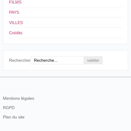
FILMS
Magnétiseur et le Laboratoire de
Méphistophélès. Ces nouveautés
PAYS
obtiennent un gros succès, ainsi que les
matinées de prestidigitation du
VILLES
dimanche et du jeudi.
Crédits
Le Journal
, Paris, 3 octobre 1897, p. 5.
Louis
L'Auberge
17/04/1898
Suisse
,
Lausanne
Praiss
ensorcelée
Rechercher
Royal
L'Auberge
03/04/1899
France
,
Reims
Biograph
ensorcelée
L'Auberge
04/06/1899
France
,
Cherbourg
Biographe
En savoir plus
ensorcelée
Mentions légales
France
,
Fontenay-
Charles
L'Auberge
10/11/1901
le-Comte
Schram
ensorcelée
RGPD
Charles
L'Auberge
Plan du site
03/07/1904
France
,
Bourges
Schram
ensorcelée