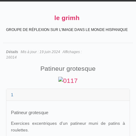
le grimh
GROUPE DE RÉFLEXION SUR L'IMAGE DANS LE MONDE HISPANIQUE
Détails
Mis à jour :
19 juin 2024
Affichages :
16014
Patineur grotesque
1
Patineur grotesque
Exercices excentriques d'un patineur muni de patins à
roulettes.