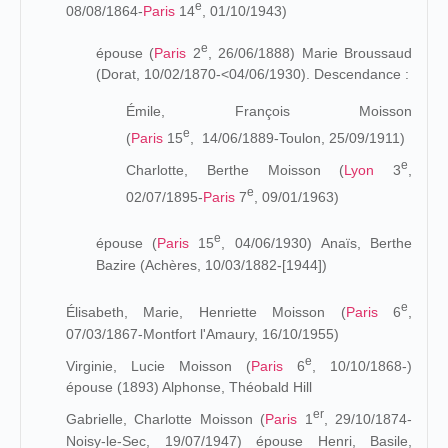
e
08/08/1864-
Paris
14
, 01/10/1943
)
e
épouse (
Paris
2
, 26/06/1888)
Marie Broussaud
(Dorat, 10/02/1870-<04/06/1930). Descendance :
Émile, François Moisson
e
(
Paris
15
,
14/06/1889-Toulon, 25/09/1911)
e
Charlotte, Berthe Moisson (
Lyon
3
,
e
02/07/1895-
Paris
7
, 09/01/1963)
e
épouse (
Paris
15
,
04/06/1930)
Anaïs, Berthe
Bazire (Achères, 10/03/1882-[1944])
e
Élisabeth, Marie, Henriette Moisson (
Paris
6
,
07/03/1867-Montfort l'Amaury, 16/10/1955)
e
Virginie, Lucie Moisson (
Paris
6
, 10/10/1868-)
épouse (1893) Alphonse, Théobald Hill
er
Gabrielle, Charlotte Moisson (
Paris
1
, 29/10/1874-
Noisy-le-Sec, 19/07/1947) épouse Henri, Basile,