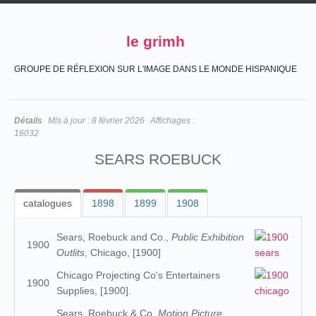
le grimh
GROUPE DE RÉFLEXION SUR L'IMAGE DANS LE MONDE HISPANIQUE
Détails
Mis à jour :
8 février 2026
Affichages :
16032
SEARS ROEBUCK
catalogues
1898
1899
1908
Sears, Roebuck and Co.,
Public Exhibition
1900
Outlits
, Chicago, [1900]
Chicago Projecting Co's Entertainers
1900
Supplies, [1900].
Sears, Roebuck & Co,
Motion Picture