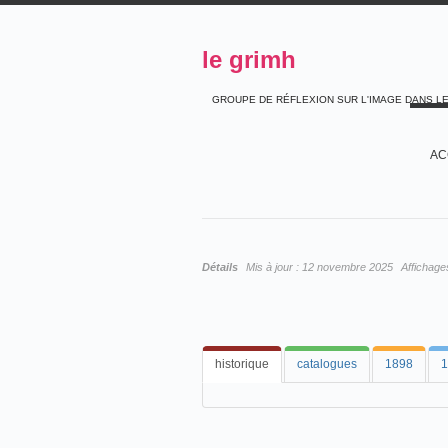
le grimh
GROUPE DE RÉFLEXION SUR L'IMAGE DANS L
AC
Détails
Mis à jour :
12 novembre 2025
Affichage
historique
catalogues
1898
1