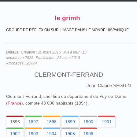
le grimh
GROUPE DE RÉFLEXION SUR L'IMAGE DANS LE MONDE HISPANIQUE
Détails
Création :
25 mars 2015
Mis à jour :
13
septembre 2025
Publication :
25 mars 2015
Affichages :
20774
CLERMONT-FERRAND
Jean-Claude SEGUIN
Clermont-Ferrand, chef-lieu du département du Puy-de-Dôme
(
France
), compte 48 000 habitants (1894).
1896
1897
1898
1899
1900
1901
1902
1903
1904
1905
1906