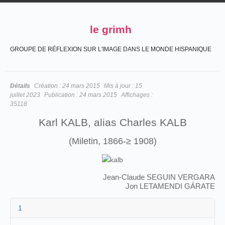
le grimh
GROUPE DE RÉFLEXION SUR L'IMAGE DANS LE MONDE HISPANIQUE
Détails
Création :
24 mars 2015
Mis à jour :
15
juillet 2023
Publication :
24 mars 2015
Affichages :
35118
Karl KALB, alias Charles KALB
(Miletin, 1866-≥ 1908)
Jean-Claude SEGUIN VERGARA
Jon LETAMENDI GÁRATE
1