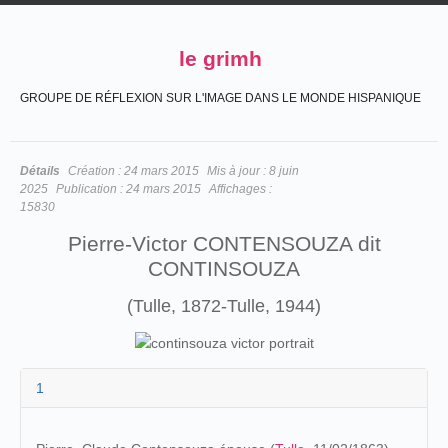
le grimh
GROUPE DE RÉFLEXION SUR L'IMAGE DANS LE MONDE HISPANIQUE
Détails
Création :
24 mars 2015
Mis à jour :
8 juin
2025
Publication :
24 mars 2015
Affichages :
15830
Pierre-Victor CONTENSOUZA dit
CONTINSOUZA
(Tulle, 1872-Tulle, 1944)
1