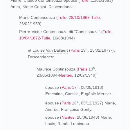
Pierre, Claude Contensouza épouse (
Tulle
, 11/02/1863)
Anna, Niette Conjat. Descendance :
Marie Contensouza (
Tulle
,
29/10/1869
-
Tulle
,
26/02/1959)
Pierre-Victor Contensouza dit "Continsouza" (
Tulle
,
10/04/1872
-
Tulle
, 16/08/1944)
e
et
Louise Van Ballaert
(
Paris
19
, 23/02/1877-).
Descendance:
e
Maurice Continsouza (
Paris
19
,
23/05/1894-
Nantes
, 12/02/1949)
e
épouse (
Paris
17
, 08/05/1918)
Ernestine, Camille, Eugénie Mercier.
e
épouse (
Paris
16
, 05/12/1927) Marie,
Andrée, Françoise Genty.
épouse (
Nantes
, 28/06/1943) Marie,
Louis, Renée Lumineau.