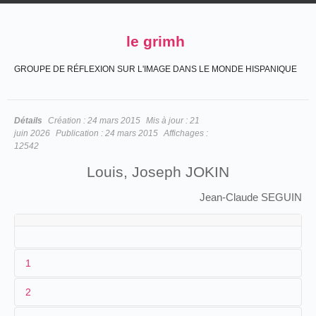
le grimh
GROUPE DE RÉFLEXION SUR L'IMAGE DANS LE MONDE HISPANIQUE
Détails
Création :
24 mars 2015
Mis à jour :
21
juin 2026
Publication :
24 mars 2015
Affichages :
12542
Louis, Joseph JOKIN
Jean-Claude SEGUIN
1
2
Charles, François Jokin (
Paris
, 29/01/1821-
Paris
,