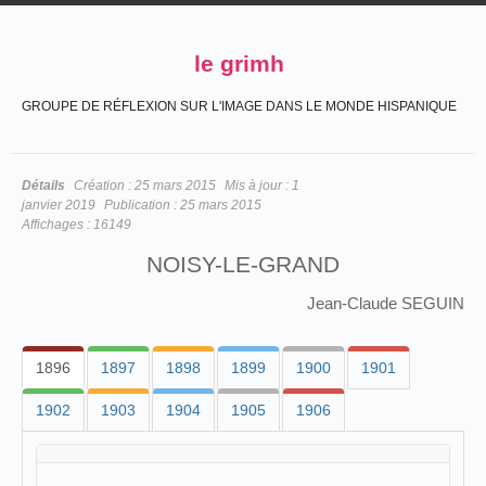
le grimh
GROUPE DE RÉFLEXION SUR L'IMAGE DANS LE MONDE HISPANIQUE
Détails
Création :
25 mars 2015
Mis à jour :
1
janvier 2019
Publication :
25 mars 2015
Affichages :
16149
NOISY-LE-GRAND
Jean-Claude SEGUIN
1896
1897
1898
1899
1900
1901
1902
1903
1904
1905
1906