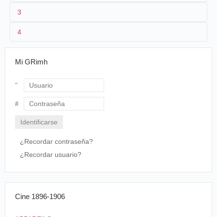
3
1
[Normandin]
4
2
n.c.
France
,
Montceau-les-
Gringoire
, Cinématogra
25/06/1897
Mines
Joly
3
≤ 25/06/1987
Mi GRimh
4
[
France
]
Usuario
Contraseña
¿Recordar contraseña?
¿Recordar usuario?
Cine 1896-1906