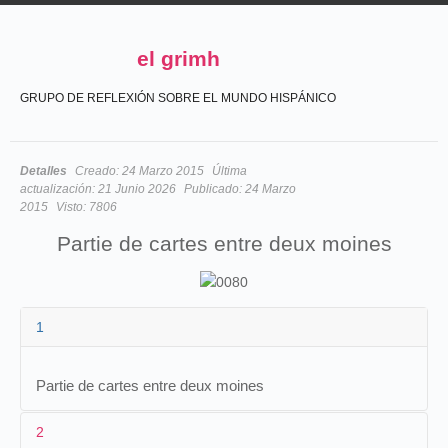
el grimh
GRUPO DE REFLEXIÓN SOBRE EL MUNDO HISPÁNICO
Detalles
Creado:
24 Marzo 2015
Última
actualización:
21 Junio 2026
Publicado:
24 Marzo
2015
Visto:
7806
Partie de cartes entre deux moines
1
Partie de cartes entre deux moines
2