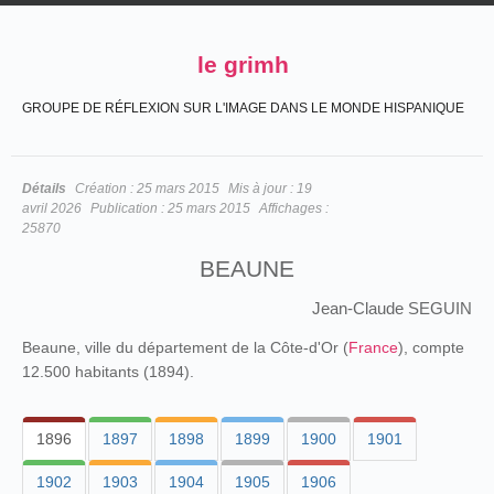
le grimh
GROUPE DE RÉFLEXION SUR L'IMAGE DANS LE MONDE HISPANIQUE
Détails
Création :
25 mars 2015
Mis à jour :
19
avril 2026
Publication :
25 mars 2015
Affichages :
25870
BEAUNE
Jean-Claude SEGUIN
Beaune, ville du département de la Côte-d'Or (
France
), compte
12.500 habitants (1894).
1896
1897
1898
1899
1900
1901
1902
1903
1904
1905
1906