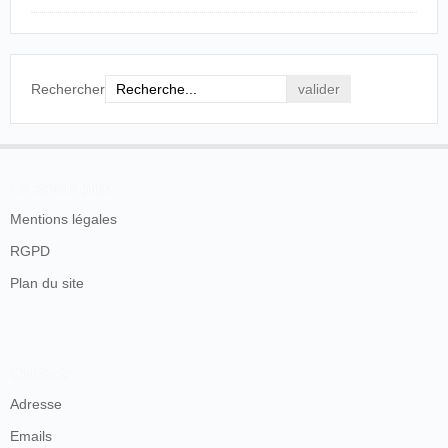
la pièce ; on voit se dissiper la fumée de la
poudre après le coup de feu. Dans un autre
tableau, la "Vue d'un boulevard" par exemple,
les passants traversent en courant la chaussée ;
les voitures roulent, etc. Nous apprenons que
Rechercher
MM. Lumière vont permettre aux habitants de
Bourg de se rendre compte sur place du grand
succès du jour. Un cabinet de cinématographe
s'établit en ce moment sur la place laissée libre
dans la percée, en face de la maison Binda. Il
En savoir plus
s'ouvrira dimanche 12 juillet. On pourra le
visiter tous les jours de 7 à 10 h du soir ; les
Mentions légales
mercredis, jeudis et dimanches de 10 h du matin
RGPD
à 10 h du soir. Prix d'entrée: 50 c.
Plan du site
Le Journal de l'Ain, Bourg-en-Bresse, 11 juillet
1896.
Un autre article vient compléter l'information:
Contacts
Qui n'a entendu parler du cinématographe
Adresse
Lumière ! La découverte est récente, il est vrai,
Emails
mais elle a eu dès son apparition un si vif