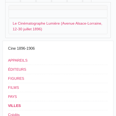
Le Cinématographe Lumière (Avenue Alsace-Lorraine,
12-30 juillet 1896)
Vers la mi-juillet, le cinématographe Lumière s'installe
Cine 1896-1906
avenue Alsace-Lorraine:
APPAREILS
Les personnes qui ont été à Lyon ces temps
derniers ont peut-être eu l'idée d'aller voir le
ÉDITEURS
cinématographe, genre de
spectacle tout à fait nouveau inventé par
FIGURES
l'habile photographe Lumière. Ce sont des vues
FILMS
photographiques animées, dans lesquelles le
sujet représenté semble doué de toutes les
PAYS
apparences de la vie. Ainsi dans le tableau d'une
"Manœuvre d'artillerie", on voit successivement
VILLES
passer la troupe à cheval, s'arrêter les
canonniers préposés au chargement et au tir de
Crédits