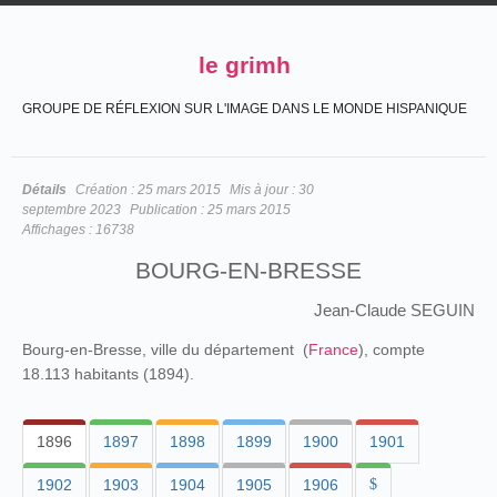
le grimh
GROUPE DE RÉFLEXION SUR L'IMAGE DANS LE MONDE HISPANIQUE
Détails
Création :
25 mars 2015
Mis à jour :
30
septembre 2023
Publication :
25 mars 2015
Affichages :
16738
BOURG-EN-BRESSE
Jean-Claude SEGUIN
Bourg-en-Bresse, ville du département (
France
), compte
18.113 habitants (1894).
1896
1897
1898
1899
1900
1901
1902
1903
1904
1905
1906
$