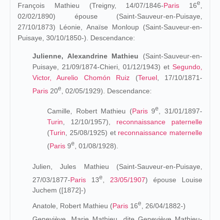
e
François Mathieu (Treigny, 14/07/1846-
Paris
16
,
02/02/1890
) épouse (Saint-Sauveur-en-Puisaye,
27/10/1873) Léonie, Anaïse Monloup (Saint-Sauveur-en-
Puisaye, 30/10/1850-). Descendance:
Julienne, Alexandrine Mathieu
(Saint-Sauveur-en-
Puisaye, 21/09/1874-Chieri, 01/12/1943) et
Segundo,
Victor, Aurelio Chomón Ruiz
(
Teruel
, 17/10/1871-
e
Paris
20
, 02/05/1929). Descendance:
e
Camille, Robert Mathieu (
Paris
9
, 31/01/1897-
Turin
, 12/10/1957),
reconnaissance paternelle
(
Turin
, 25/08/1925) et
reconnaissance maternelle
e
(
Paris
9
, 01/08/1928)
.
Julien, Jules Mathieu (Saint-Sauveur-en-Puisaye,
e
27/03/1877-
Paris
13
,
23/05/1907
) épouse Louise
Juchem ([1872]-)
e
Anatole, Robert Mathieu (
Paris
16
, 26/04/1882-)
Geneviève, Marie Mathieu, dite Geneviève Mathieu-