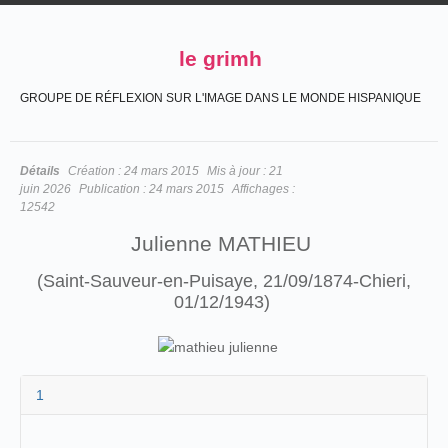
le grimh
GROUPE DE RÉFLEXION SUR L'IMAGE DANS LE MONDE HISPANIQUE
Détails
Création :
24 mars 2015
Mis à jour :
21
juin 2026
Publication :
24 mars 2015
Affichages :
12542
Julienne MATHIEU
(Saint-Sauveur-en-Puisaye, 21/09/1874-Chieri,
01/12/1943)
1