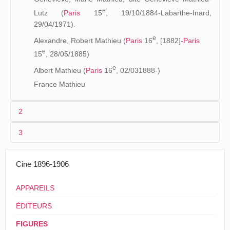
e
Lutz (
Paris
15
, 19/10/1884-Labarthe-Inard,
29/04/1971).
e
Alexandre, Robert Mathieu (
Paris
16
, [1882]-
Paris
e
15
, 28/05/1885)
e
Albert Mathieu (
Paris
16
, 02/031888-)
France Mathieu
2
3
Jean-Claude SEGUIN
Les origines (1873-1890)
1896
Cine 1896-1906
Les origines de la famille Mathieu se trouvent dans l'Yonne.
[
Ballet japonais nº 1
] (
Gaumont
)
APPAREILS
Le père, François Mathieu exerce la profession de
[
Ballet japonais nº
2
] (
Gaumont
)
maréchal à Saint-Sauveur-en-Puisaye où il épouse Léonie,
ÉDITEURS
Anaïse Monloup. Le couple a deux enfants, Julienne
1905
Alexandrine et Julien, Jules Mathieu, et décide d'aller
FIGURES