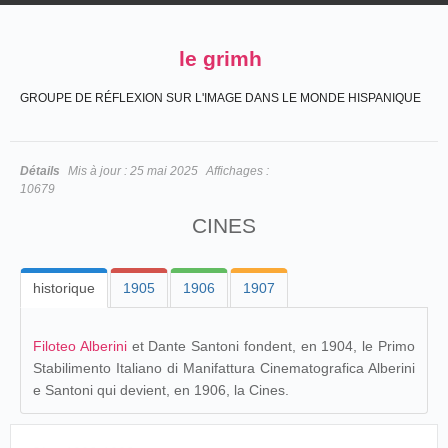
le grimh
GROUPE DE RÉFLEXION SUR L'IMAGE DANS LE MONDE HISPANIQUE
Détails
Mis à jour :
25 mai 2025
Affichages :
10679
CINES
historique
1905
1906
1907
Filoteo Alberini
et Dante Santoni fondent, en 1904, le
Primo
Stabilimento Italiano di Manifattura Cinematografica Alberini
e Santoni qui devient, en 1906, la Cines.