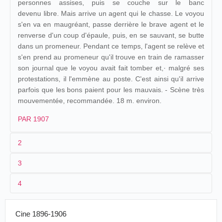
personnes assises, puis se couche sur le banc
devenu libre. Mais arrive un agent qui le chasse. Le voyou
s'en va en maugréant, passe derrière le brave agent et le
renverse d'un coup d'épaule, puis, en se sauvant, se butte
dans un promeneur. Pendant ce temps, l'agent se relève et
s'en prend au promeneur qu'il trouve en train de ramasser
son journal que le voyou avait fait tomber et,· malgré ses
protestations, il l'emmène au poste. C'est ainsi qu'il arrive
parfois que les bons paient pour les mauvais. - Scène très
mouvementée, recommandée. 18 m. environ.
PAR 1907
2
3
1
Parnaland
366
4
2
n.c.
Cinématographe
Les Bons
France
.
09/05/1903
géant
Radiguet et
paient pour
3
≤ 1901
18 m. environ
Bourges
.
Massiot
les Mauvais
Cine 1896-1906
4
France