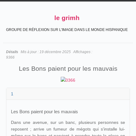
le grimh
GROUPE DE RÉFLEXION SUR L'IMAGE DANS LE MONDE HISPANIQUE
Détails
Mis à jour :
19 décembre 2025
Affichages :
9366
Les Bons paient pour les mauvais
1
Les Bons paient pour les mauvais
Dans une avenue, sur un banc, plusieurs personnes se
reposent ; arrive un fumeur de mégots qui s'installe lui-
même sur le banc et parvient à prendre toute la place en