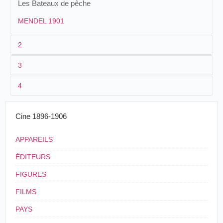
Les Bateaux de pêche
MENDEL 1901
2
3
1
Parnaland
41
Mendel
381 (1901)
4
2
n.c.
3
≤ 1901
20 m. environ.
Cine 1896-1906
4
France
APPAREILS
ÉDITEURS
FIGURES
FILMS
PAYS