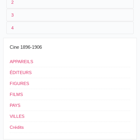
2
3
1
Parnaland 45
4
2
n.c.
3
≤ 1901
14 m. envi
Cine 1896-1906
4
France
APPAREILS
ÉDITEURS
FIGURES
FILMS
PAYS
VILLES
Crédits