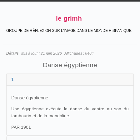
le grimh
GROUPE DE RÉFLEXION SUR L'IMAGE DANS LE MONDE HISPANIQUE
Détails
Mis à jour :
21 juin 2026
Affichages :
6404
Danse égyptienne
1
Danse égyptienne
Une égyptienne exécute la danse du ventre au son du
tambourin et de la mandoline.
PAR 1901