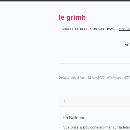
le grimh
GROUPE DE RÉFLEXION SUR L'IMAGE DANS L
AC
Détails
Mis à jour :
21 juin 2026
Affichages :
677
1
La Ballerine
Vue prise à Boulogne-sur-mer sur la terr