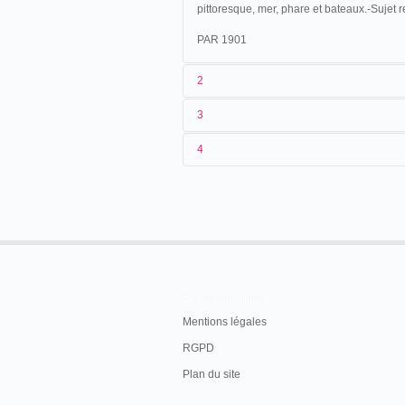
pittoresque, mer, phare et bateaux.-Suje
PAR 1901
2
3
1
Parnaland 46
4
2
n.c.
3
≤ 1901
4
France
En savoir plus
Mentions légales
RGPD
Plan du site