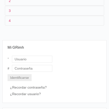
2
3
1
Lumière 341 (AS 203)
4
2
[
Félix Mesguich
]
3
[04/03/1897]
4
États-Unis
, Washington
Mi GRimh
Usuario
Contraseña
¿Recordar contraseña?
¿Recordar usuario?