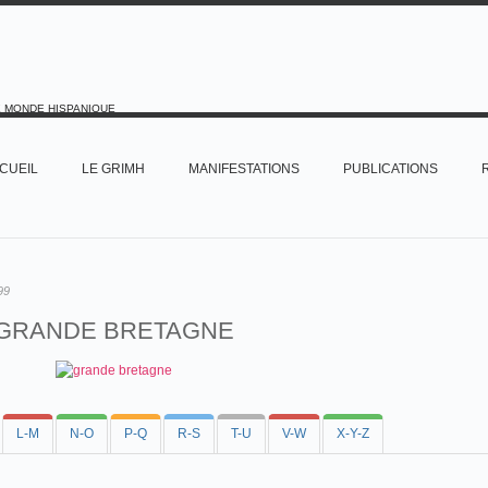
E MONDE HISPANIQUE
CUEIL
LE GRIMH
MANIFESTATIONS
PUBLICATIONS
99
GRANDE BRETAGNE
L-M
N-O
P-Q
R-S
T-U
V-W
X-Y-Z