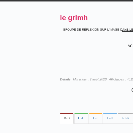
le grimh
GROUPE DE RÉFLEXION SUR L'IMAGE DANS L
AC
Détails
Mis à jour :
2 août 2026
Affichages :
451
A-B
C-D
E-F
G-H
I-J-K