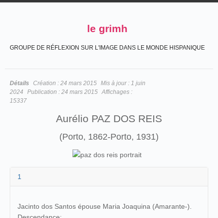
le grimh
GROUPE DE RÉFLEXION SUR L'IMAGE DANS LE MONDE HISPANIQUE
Détails
Création :
24 mars 2015
Mis à jour :
1 juin
2024
Publication :
24 mars 2015
Affichages :
15337
Aurélio PAZ DOS REIS
(Porto, 1862-Porto, 1931)
1
Jacinto dos Santos épouse Maria Joaquina (Amarante-).
Descendance: