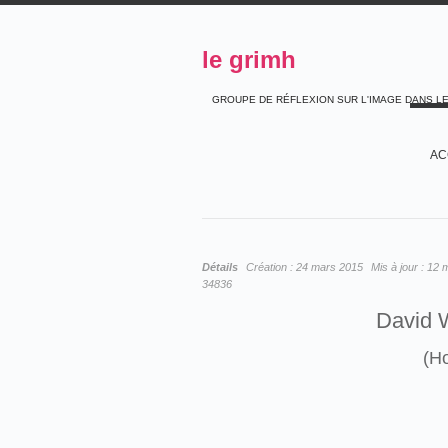
le grimh
GROUPE DE RÉFLEXION SUR L'IMAGE DANS L
AC
Détails
Création :
24 mars 2015
Mis à jour :
12 
34836
David 
(H