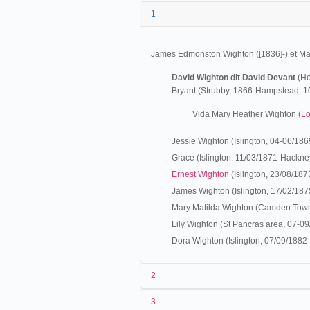
1
James Edmonston Wighton ([1836]-) et Mary
David Wighton dit David Devant
(Ho
Bryant (Strubby, 1866-Hampstead, 10
Vida Mary Heather Wighton (
Lo
Jessie Wighton (Islington, 04-06/18
Grace (Islington, 11/03/1871-Hackne
Ernest Wighton
(Islington, 23/08/18
James Wighton (Islington, 17/02/18
Mary Matilda Wighton (Camden Town
Lily Wighton (St Pancras area, 07-09
Dora Wighton (Islington, 07/09/1882-
2
3