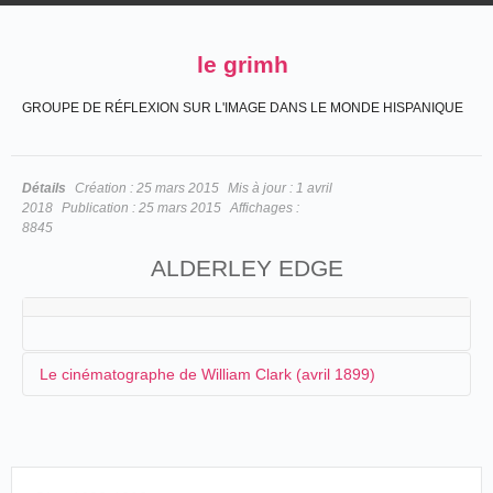
le grimh
GROUPE DE RÉFLEXION SUR L'IMAGE DANS LE MONDE HISPANIQUE
Détails
Création :
25 mars 2015
Mis à jour :
1 avril
2018
Publication :
25 mars 2015
Affichages :
8845
ALDERLEY EDGE
Le cinématographe de William Clark (avril 1899)
C'est à l'occasion de la foire du mois d'avril, que
William
Clark
présente son cinématographe :