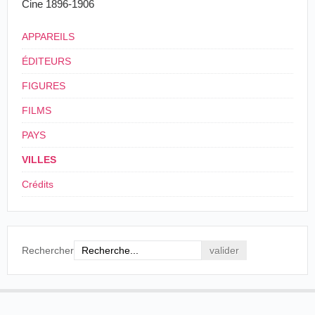
Cine 1896-1906
Clark's Cinématograph, with a
crowd of small fair ground
APPAREILS
novelties, have been making merry
the hearts of the Alderley Edge
ÉDITEURS
people this week.
FIGURES
The Era -
Saturday 29 April 1899,
p. 20.
FILMS
PAYS
VILLES
Crédits
Rechercher