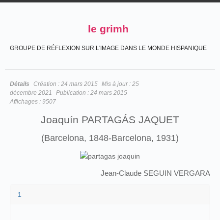
le grimh
GROUPE DE RÉFLEXION SUR L'IMAGE DANS LE MONDE HISPANIQUE
Détails
Création :
24 mars 2015
Mis à jour :
25
décembre 2021
Publication :
24 mars 2015
Affichages :
9507
Joaquín PARTAGÁS JAQUET
(Barcelona, 1848-Barcelona, 1931)
Jean-Claude SEGUIN VERGARA
1