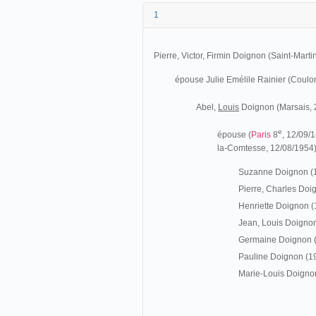
1
Pierre, Victor, Firmin Doignon (Saint-Mar
épouse Julie Emélile Rainier (Coulon
Abel,
Louis
Doignon (Marsais, 
e
épouse (
Paris
8
, 12/09/
la-Comtesse, 12/08/1954). 
Suzanne Doignon (
Pierre, Charles Do
Henriette Doignon 
Jean, Louis Doigno
Germaine Doignon 
Pauline Doignon (1
Marie-Louis Doigno