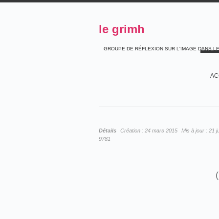
le grimh
GROUPE DE RÉFLEXION SUR L'IMAGE DANS L
AC
Détails
Création :
24 mars 2015
Mis à jour :
21 j
9781