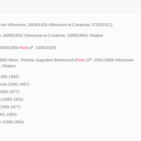
tin-de-Villeneuve, 16/04/1826-Villeneuve-la-Comtesse, 07/05/1912)
, 08/09/1835-Villeneuve-la-Comtesse, 19/09/1894). Filiation :
e
28/09/1859-
Paris
6
, 23/05/1929)
e
1889) Marie, Thérèse, Augustine Berlencourt (
Paris
10
, 29/01/1869-Villeneuve-
Filiation:
1890-1945)
ignon (1892-1967)
(1893-1977)
n (1895-1952)
(1899-1977)
901-1950)
n (1908-1994)