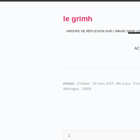
le grimh
GROUPE DE RÉFLEXION SUR L'IMAGE DANS L
AC
Détails
Création :
24 mars 2015
Mis à jour :
9 n
Affichages :
19926
1