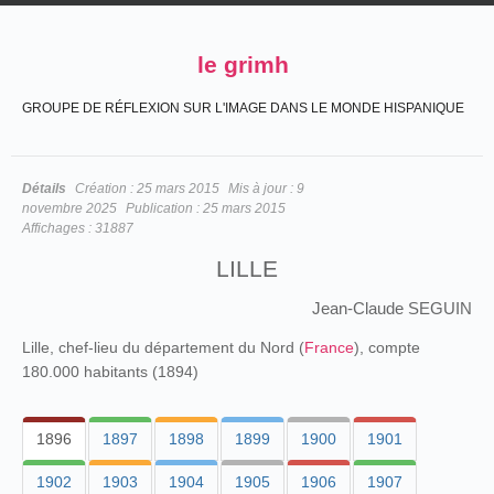
le grimh
GROUPE DE RÉFLEXION SUR L'IMAGE DANS LE MONDE HISPANIQUE
Détails
Création :
25 mars 2015
Mis à jour :
9
novembre 2025
Publication :
25 mars 2015
Affichages :
31887
LILLE
Jean-Claude SEGUIN
Lille, chef-lieu du département du Nord (
France
), compte
180.000 habitants (1894)
1896
1897
1898
1899
1900
1901
1902
1903
1904
1905
1906
1907