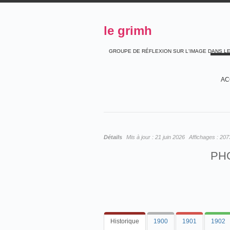
le grimh
GROUPE DE RÉFLEXION SUR L'IMAGE DANS L
AC
Détails
Mis à jour :
21 juin 2026
Affichages :
207
PH
Historique
1900
1901
1902