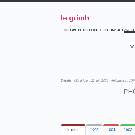
le grimh
GROUPE DE RÉFLEXION SUR L'IMAGE DANS L
AC
Détails
Mis à jour :
21 juin 2026
Affichages :
207
PH
Historique
1900
1901
1902