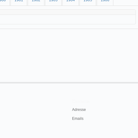
900
1901
1902
1903
1904
1905
1906
Contacts
Adresse
Emails