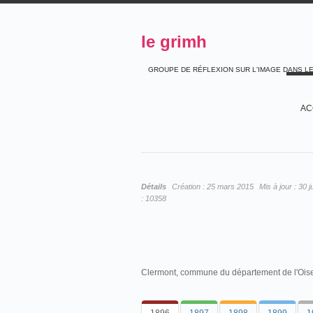
le grimh
GROUPE DE RÉFLEXION SUR L'IMAGE DANS L
AC
Détails
Création :
25 mars 2015
Mis à jour :
30 j
:
10358
Clermont, commune du département de l'Oise