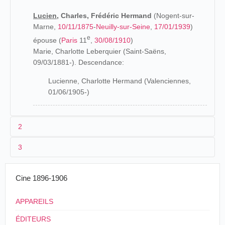
Lucien,
Charles, Frédéric Hermand
(Nogent-sur-
Marne,
10/11/1875
-
Neuilly-sur-Seine
,
17/01/1939
)
e
épouse (
Paris
11
,
30/08/1910
)
Marie, Charlotte Leberquier (Saint-Saëns,
09/03/1881-). Descendance:
Lucienne, Charlotte Hermand (Valenciennes,
01/06/1905-)
2
3
Les origines (1875-1903)
Les parents de Lucien Hermand figurent comme "rentiers"
Cine 1896-1906
L'expression "Grand Cinématographe Américain" est
à sa naissance. Il figure comme électricien sur son
également utilisée par d'autres tourneurs comme le
matricule militaire
. Il est incorporé le 16 novembre 1896 au
docteur Dobler
ou
René Fossembas
. La liste ci-après est
APPAREILS
e
67
Régiment d'Infanterie et renvoyé dans la disponibilité
donc à considérer avec une certaine prudence.
ÉDITEURS
le 20 septembre 1899.