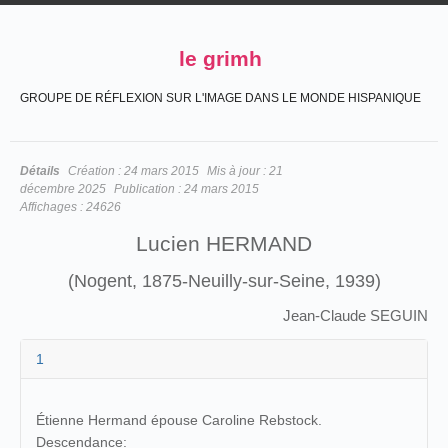
le grimh
GROUPE DE RÉFLEXION SUR L'IMAGE DANS LE MONDE HISPANIQUE
Détails
Création :
24 mars 2015
Mis à jour :
21
décembre 2025
Publication :
24 mars 2015
Affichages :
24626
Lucien HERMAND
(Nogent, 1875-Neuilly-sur-Seine, 1939)
Jean-Claude SEGUIN
1
Étienne Hermand épouse Caroline Rebstock.
Descendance: