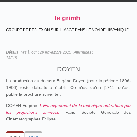
le grimh
GROUPE DE RÉFLEXION SUR L'IMAGE DANS LE MONDE HISPANIQUE
Détails
Mis à jour :
20 novembre 2025
Affichages :
15548
DOYEN
La production du docteur Eugène Doyen (pour la période 1896-
1906) reste délicate à établir. Ce n'est qu'en [1911] qu'est
publié la brochure suivante :
DOYEN Eugène,
L'Enseignement de la technique opératoire par
les projections animées
, Paris, Société Générale des
Cinématographes Éclipse.