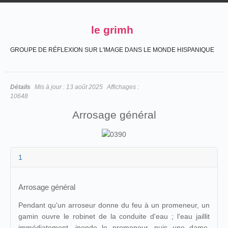
le grimh
GROUPE DE RÉFLEXION SUR L'IMAGE DANS LE MONDE HISPANIQUE
Détails
Mis à jour :
13 août 2025
Affichages :
10648
Arrosage général
1
Arrosage général
Pendant qu'un arroseur donne du feu à un promeneur, un
gamin ouvre le robinet de la conduite d'eau ; l'eau jaillit
immédiatement, inonde le promeneur, puis une dame,