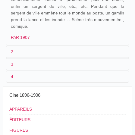
enfin un sergent de ville, etc., etc. Pendant que le
sergent de ville emmène tout le monde au poste, un gamiin
prend la lance el les inonde. -- Scène très mouvementée ;
comique.
PAR 1907
2
3
1
Parnaland
380
4
2
n.c.
Haïti
, Port-au-
Arrosage
19/04/1902
Hervet
/
Didier
Prince
général
3
≤ 19/04/1902
20 m. environ
Cine 1896-1906
Ernest
L'Arrosage
4
France
07/06/1903
France
,
Orléans
Grenier
général
APPAREILS
ÉDITEURS
FIGURES