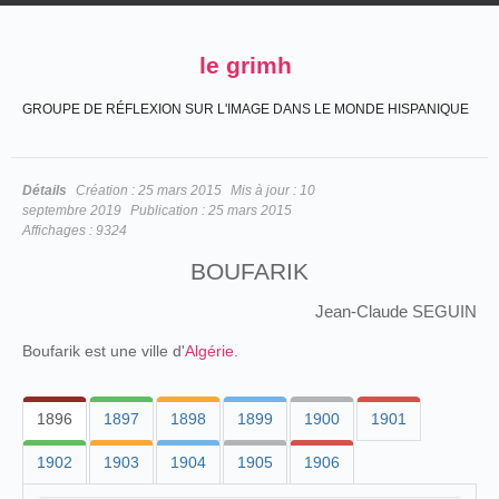
le grimh
GROUPE DE RÉFLEXION SUR L'IMAGE DANS LE MONDE HISPANIQUE
Détails
Création :
25 mars 2015
Mis à jour :
10
septembre 2019
Publication :
25 mars 2015
Affichages :
9324
BOUFARIK
Jean-Claude SEGUIN
Boufarik est une ville d'
Algérie
.
1896
1897
1898
1899
1900
1901
1902
1903
1904
1905
1906