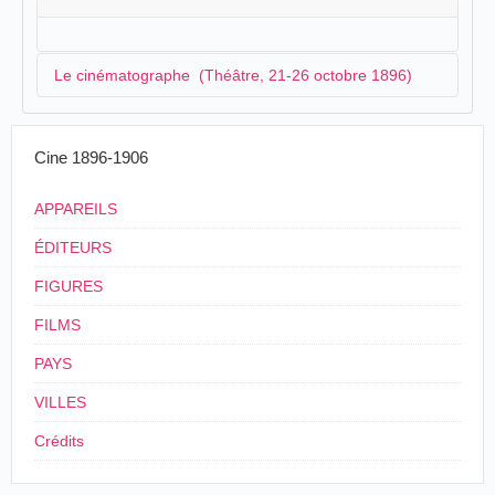
Le cinématographe (Théâtre, 21-26 octobre 1896)
En provenance de
Neuchâtel
, un cinématographe
Cine 1896-1906
s'annonce à la mi-octobre :
APPAREILS
Cinématographe.-A partir de mercredi le
public pourra assister, dans la salle du théâtre, à
ÉDITEURS
d'intéressantes séances de
cinématographe
, le
merveilleux appareil qui reproduit les
FIGURES
photographies en leur donnant l'illusion de la vie.
FILMS
A mardi tous les détails sur ces séances aussi
instructives qu'intéressantes.
PAYS
Journal d'Yverdon
, Yverdon, samedi 17 octobre
VILLES
1896, p. 2.
Crédits
Aucune information sur l'origine de l'appareil
cinématographique :