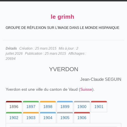
le grimh
GROUPE DE RÉFLEXION SUR L'IMAGE DANS LE MONDE HISPANIQUE
Détails
Création :
25 mars 2015
Mis à jour :
2
juillet 2026
Publication :
25 mars 2015
Affichages :
20694
YVERDON
Jean-Claude SEGUIN
Yverdon est une ville du canton de Vaud (
Suisse
).
1896
1897
1898
1899
1900
1901
1902
1903
1904
1905
1906