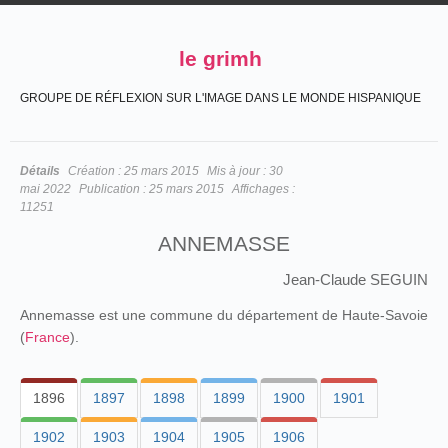
le grimh
GROUPE DE RÉFLEXION SUR L'IMAGE DANS LE MONDE HISPANIQUE
Détails
Création :
25 mars 2015
Mis à jour :
30
mai 2022
Publication :
25 mars 2015
Affichages :
11251
ANNEMASSE
Jean-Claude SEGUIN
Annemasse est une commune du département de Haute-Savoie
(
France
).
1896
1897
1898
1899
1900
1901
1902
1903
1904
1905
1906