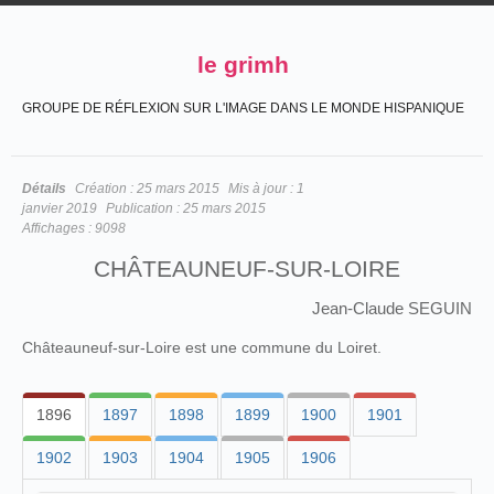
le grimh
GROUPE DE RÉFLEXION SUR L'IMAGE DANS LE MONDE HISPANIQUE
Détails
Création :
25 mars 2015
Mis à jour :
1
janvier 2019
Publication :
25 mars 2015
Affichages :
9098
CHÂTEAUNEUF-SUR-LOIRE
Jean-Claude SEGUIN
Châteauneuf-sur-Loire est une commune du Loiret.
1896
1897
1898
1899
1900
1901
1902
1903
1904
1905
1906