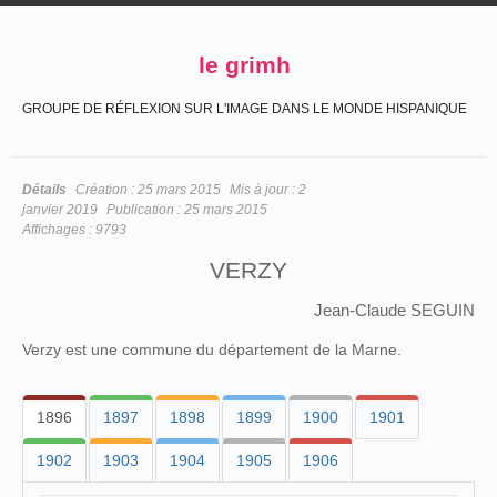
le grimh
GROUPE DE RÉFLEXION SUR L'IMAGE DANS LE MONDE HISPANIQUE
Détails
Création :
25 mars 2015
Mis à jour :
2
janvier 2019
Publication :
25 mars 2015
Affichages :
9793
VERZY
Jean-Claude SEGUIN
Verzy est une commune du département de la Marne.
1896
1897
1898
1899
1900
1901
1902
1903
1904
1905
1906